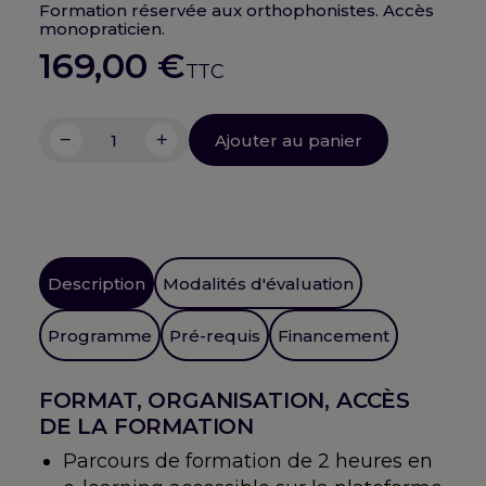
Formation réservée aux orthophonistes. Accès
monopraticien.
169,00
€
TTC
−
+
Ajouter au panier
quantité
de
Mécanortho
:
Une
formation
Description
Modalités d'évaluation
réalisée
par
Programme
Pré-requis
Financement
3
notes
FORMAT, ORGANISATION, ACCÈS
et
DE LA FORMATION
8
étapes
Parcours de formation de 2 heures en