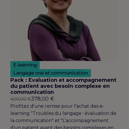
E-learning
Langage oral et communication
Pack : Evaluation et accompagnement
du patient avec besoin complexe en
communication
Le
Le
378,00
€
420,00
€
prix
prix
Profitez d'une remise pour l'achat des e-
initial
actuel
learning "Troubles du langage : évaluation de
était :
est :
la communication" et "L’accompagnement
420,00 €.
378,00 €.
d'un patient ayant des besoins complexes en