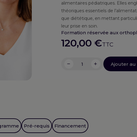
alimentaires pédiatriques. Elles en
théoriques essentiels de l’alimenta
que diététique, en mettant particuli
leur prise en soin.
Formation réservée aux orthoph
120,00
€
TTC
−
+
Ajouter au
quantité
de
Concevoir
un
atelier
alimentaire
pédiatrique
réussi
gramme
Pré-requis
Financement