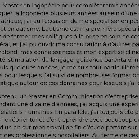
n Master en logopédie pour compléter trois années
tiquer la logopédie plusieurs années au sein d’une 
rique, j’ai eu l’occasion de me spécialiser en pédia
et en autisme. L’autisme est ma première spéciali
 de former mes collègues à la prise en soin de ces 
al, et j’ai pu ouvrir ma consultation à d’autres p
pprofondi mes connaissances et mon expertise clini
té, stimulation du langage, guidance parentale) m
uis quelques années, je me suis tout particulièr
 pour lesquels j’ai suivi de nombreuses formations
 pratique autour de ces domaines pour lesquels j’
 obtenu un Master en Communication d’entreprise
endant une dizaine d’années, j’ai acquis une expér
lations humaines. En parallèle, j’ai toujours été p
de me réorienter et d’entreprendre avec beaucoup 
 d’un an sur mon travail de fin d’étude portant sur l
ec des professionnels hospitaliers. Au terme de ce