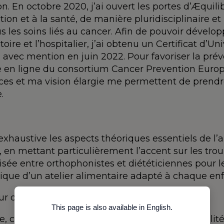
. En octobre 2020, j’ai ouvert les portes d’Æquil
tion et à la santé, de manière pluridisciplinaire et
us les soins liés au cancer. Afin de pouvoir déve
ire et l’hospitalier, j’ai obtenu un Certificat d’Un
 avec mention en juin 2022. Pour favoriser la prév
 en ligne du consortium Cancer Prevention Europe
es et ma vision élargie me permettent de prendre
.
haustive les aspects théoriques essentiels de l’a
n mettant particulièrement l’accent sur les trouble
sée entre orthophonistes et diététiciennes pour l
tique d’un atelier alimentaire adapté à chaque enf
r des troubles alimentaires pédiatriques ?
This page is also available in English.
ces troubles sont étroitement liés la sensorialité