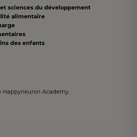
n et sciences du développement
alité alimentaire
charge
mentaires
oins des enfants
rme Happyneuron Academy.