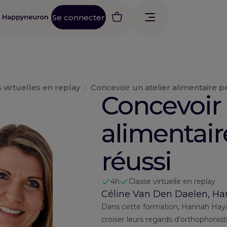
Se connecter
 virtuelles en replay
›
Concevoir un atelier alimentaire p
Concevoir 
alimentair
réussi
4h
Classe virtuelle en replay
Céline Van Den Daelen, H
Dans cette formation, Hannah Haya
croiser leurs regards d'orthophonis