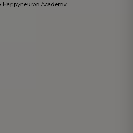
rme Happyneuron Academy.