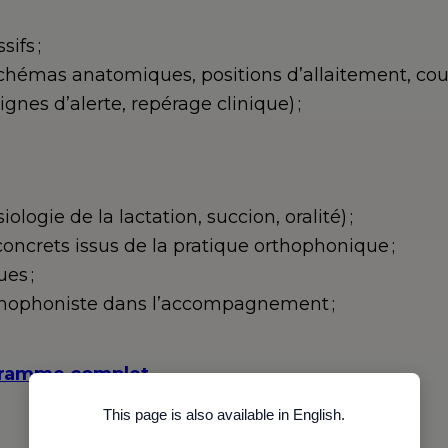
ifs ;
chémas anatomiques, positions d’allaitement, cou
gnes d’alerte, repérage clinique) ;
logie de la lactation, succion, oralité) ;
concrets issus de la pratique orthophonique ;
es ;
rthophoniste dans l’accompagnement ;
ogramme complet.
This page is also available in English.