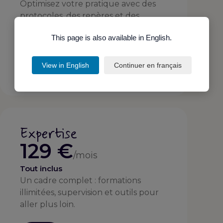
Optimisez votre pratique avec des
protocoles, des repères et des
ressources guidées.
This page is also available in English.
Voir l'offre
View in English
Continuer en français
Expertise
129 €
/mois
Tout inclus
Un cadre complet : formations
illimitées, supervision et outils pour
aller plus loin.