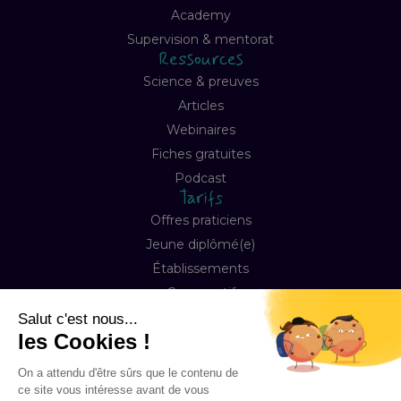
Academy
Supervision & mentorat
Ressources
Science & preuves
Articles
Webinaires
Fiches gratuites
Podcast
Tarifs
Offres praticiens
Jeune diplômé(e)
Établissements
Comparatif
Entreprise
À propos
Notre mission
Contact