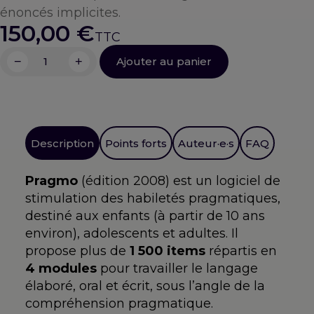
énoncés implicites.
150,00
€
−
+
Ajouter au panier
quantité
de
Pragmo
Description
Points forts
Auteur·e·s
FAQ
Pragmo
(édition 2008) est un logiciel de
stimulation des habiletés pragmatiques,
destiné aux enfants (à partir de 10 ans
environ), adolescents et adultes. Il
propose plus de
1 500 items
répartis en
4 modules
pour travailler le langage
élaboré, oral et écrit, sous l’angle de la
compréhension pragmatique.