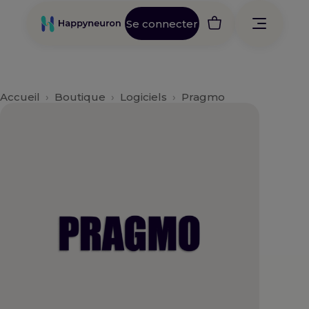
Aller
au
Se connecter
contenu
Accueil
›
Boutique
›
Logiciels
›
Pragmo