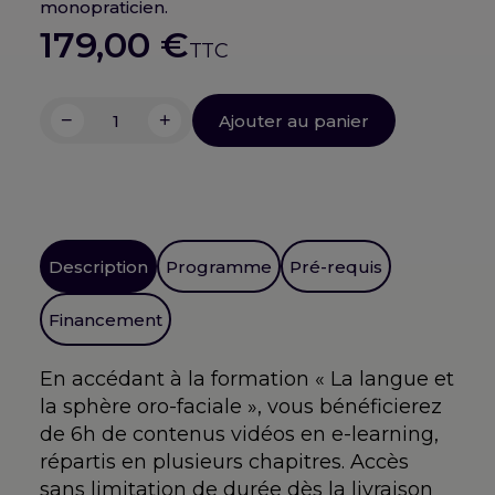
monopraticien.
179,00
€
TTC
−
+
Ajouter au panier
quantité
de
La
langue
et
la
Description
Programme
Pré-requis
sphère
oro-
Financement
faciale
En accédant à la formation « La langue et
la sphère oro-faciale », vous bénéficierez
de 6h de contenus vidéos en e-learning,
répartis en plusieurs chapitres. Accès
sans limitation de durée dès la livraison