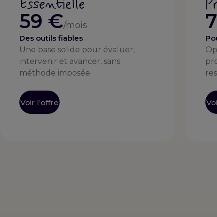
Essentielle
P
59 €
7
/mois
Des outils fiables
Po
Une base solide pour évaluer,
Op
intervenir et avancer, sans
pr
méthode imposée.
re
Voir l'offre
Voi