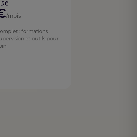
ise
€
/mois
omplet : formations
 supervision et outils pour
oin.