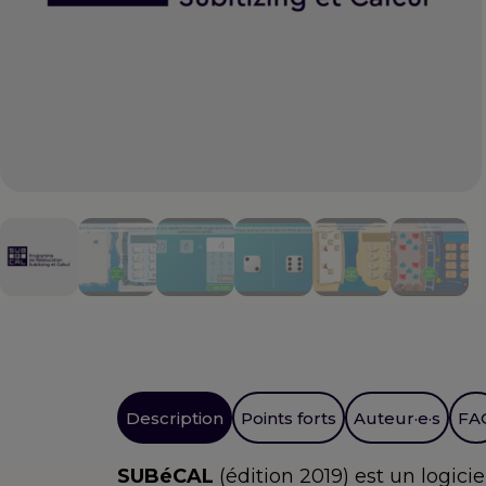
Description
Points forts
Auteur·e·s
FA
SUBéCAL
(édition 2019) est un logic