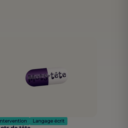
Intervention
Langage écrit
ots de tête