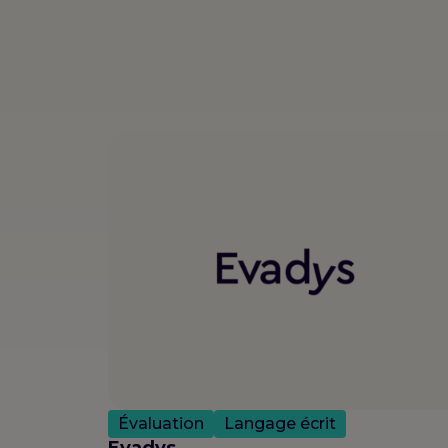
Évaluation
Langage écrit
Evadys