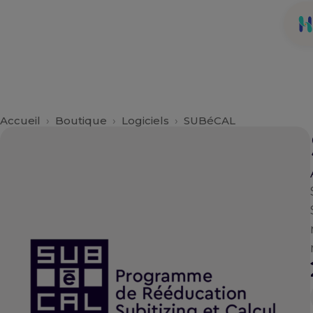
Aller
au
contenu
Accueil
›
Boutique
›
Logiciels
›
SUBéCAL