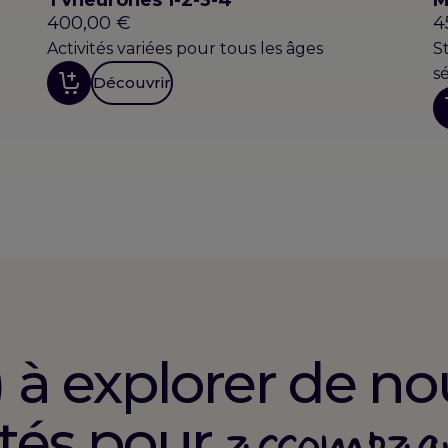
400,00
€
4
Activités variées pour tous les âges
S
s
Découvrir
) à explorer de no
accompag
ités pour