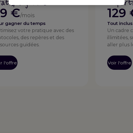
ratique guidée
Expert
9 €
129 
/mois
ur gagner du temps
Tout inclus
timisez votre pratique avec des
Un cadre c
otocoles, des repères et des
illimitées,
ssources guidées.
aller plus l
r l'offre
Voir l'offre