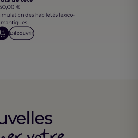
50,00
€
timulation des habiletés lexico-
émantiques
Découvrir
uvelles
ner votre