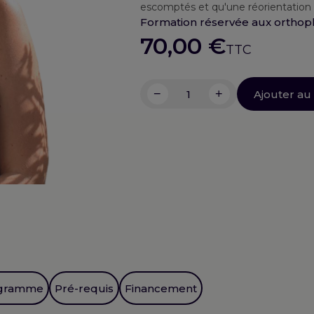
escomptés et qu'une réorientation d
Formation réservée aux orthoph
70,00
€
TTC
−
+
Ajouter au
quantité
de
Oralité
:
que
faire
lorsque
la
prise
en
charge
gramme
Pré-requis
Financement
n'avance