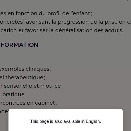
s en fonction du profil de l’enfant ;
oncrètes favorisant la progression de la prise en c
ation et favoriser la généralisation des acquis.
 FORMATION
exemples cliniques ;
iel thérapeutique ;
 sensorielle et motrice ;
 pratique ;
ncontrées en cabinet ;
peutiques et d’outils de motivation.
This page is also available in English.