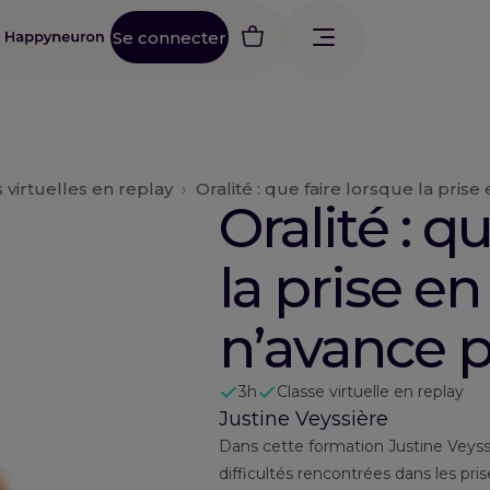
Se connecter
 virtuelles en replay
›
Oralité : que faire lorsque la prise
Oralité : q
la prise e
n’avance p
3h
Classe virtuelle en replay
Justine Veyssière
Dans cette formation Justine Veyssiè
difficultés rencontrées dans les pri