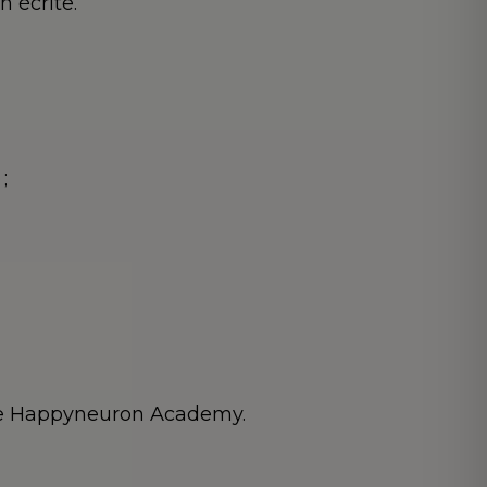
 écrite.
;
rme Happyneuron Academy.