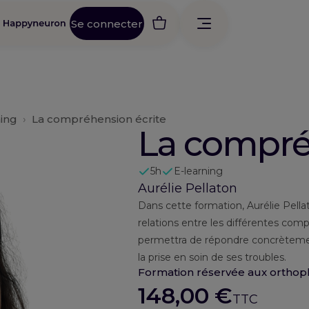
Se connecter
ning
›
La compréhension écrite
La compré
5h
E-learning
Aurélie Pellaton
Dans cette formation, Aurélie Pell
relations entre les différentes com
permettra de répondre concrètement
la prise en soin de ses troubles.
Formation réservée aux orthoph
148,00
€
TTC