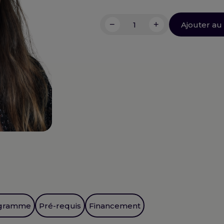
−
+
Ajouter au
quantité
de
La
compréhension
écrite
gramme
Pré-requis
Financement