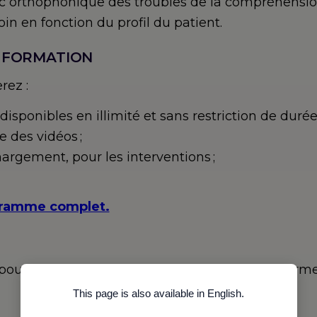
tic orthophonique des troubles de la compréhension
oin en fonction du profil du patient.
 FORMATION
rez :
isponibles en illimité et sans restriction de durée 
 des vidéos ;
rgement, pour les interventions ;
ogramme complet.
n pour accéder à cette formation dans la platefo
This page is also available in English.