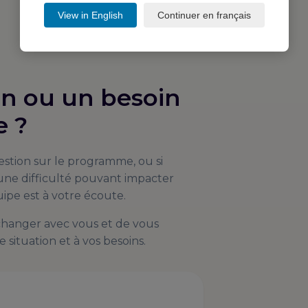
View in English
Continuer en français
on ou un besoin
e ?
estion sur le programme, ou si
ne difficulté pouvant impacter
ipe est à votre écoute.
échanger avec vous et de vous
 situation et à vos besoins.