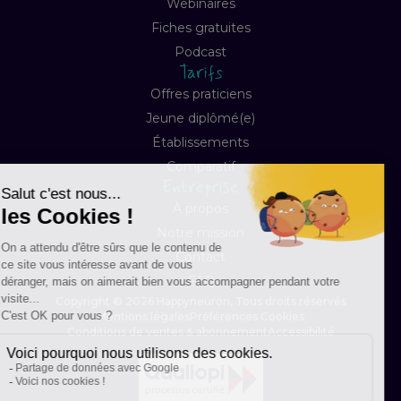
Webinaires
Fiches gratuites
Podcast
Tarifs
Offres praticiens
Jeune diplômé(e)
Établissements
Comparatif
Entreprise
À propos
Notre mission
Contact
FAQ
Copyright © 2026 Happyneuron, Tous droits réservés
Mentions légales
Préférences Cookies
Conditions de ventes & abonnement
Accessibilité