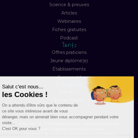
Science & preuves
Articles
Webinaires
Fiches gratuites
Podcast
Tarifs
Offres praticiens
Jeune diplômé(e)
Établissements
Comparatif
Entreprise
À propos
Notre mission
Contact
FAQ
Copyright © 2026 Happyneuron, Tous droits réservés
Mentions légales
Préférences Cookies
Conditions de ventes & abonnement
Accessibilité