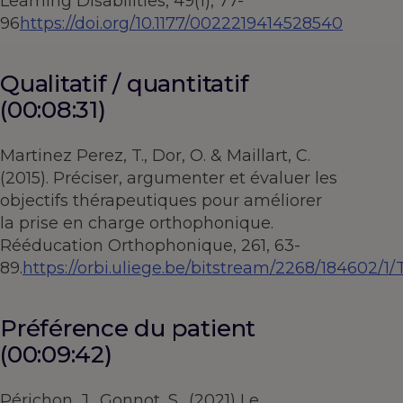
Learning Disabilities, 49(1), 77-
96
https://doi.org/10.1177/0022219414528540
Qualitatif / quantitatif
(00:08:31)
Martinez Perez, T., Dor, O. & Maillart, C.
(2015). Préciser, argumenter et évaluer les
objectifs thérapeutiques pour améliorer
la prise en charge orthophonique.
Rééducation Orthophonique, 261, 63-
89.
https://orbi.uliege.be/bitstream/2268/1846
Préférence du patient
(00:09:42)
Périchon, J., Gonnot, S., (2021) Le