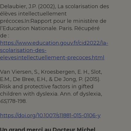
Delaubier, J.P. (2002), La scolarisation des
élèves intellectuellement
précoces.In:Rapport pour le ministère de
l’Education Nationale. Paris. Récupéré
de :
https://www.education.gouv.fr/cid2022/la-
scolarisation-des-
elevesintellectuellement-precoces.html
Van Viersen, S., Kroesbergen, E. H., Slot,
E.M., De Bree, E.H., & De Jong, P. (2015).
Risk and protective factors in gifted
children with dyslexia. Ann. of dyslexia,
65
,178-198.
https://doi.org/10.1007/s11881-015-0106-y
Un grand merci au Docteur Michel