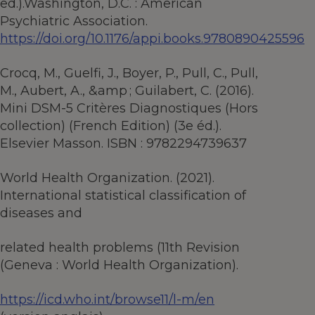
ed.).Washington, D.C. : American
Psychiatric Association.
https://doi.org/10.1176/appi.books.9780890425596
Crocq, M., Guelfi, J., Boyer, P., Pull, C., Pull,
M., Aubert, A., &amp ; Guilabert, C. (2016).
Mini DSM-5 Critères Diagnostiques (Hors
collection) (French Edition) (3e éd.).
Elsevier Masson. ISBN : 9782294739637
World Health Organization. (2021).
International statistical classification of
diseases and
related health problems (11th Revision
(Geneva : World Health Organization).
https://icd.who.int/browse11/l-m/en