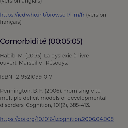
(version anglais)
https://icd.who.int/browse11/l-m/fr
(version
français)
Comorbidité (00:05:05)
Habib, M. (2003). La dyslexie à livre
ouvert. Marseille : Résodys.
ISBN : 2-9521099-0-7
Pennington, B. F. (2006). From single to
multiple deficit models of developmental
disorders. Cognition, 101(2), 385-413.
https://doi.org/10.1016/j.cognition.2006.04.008