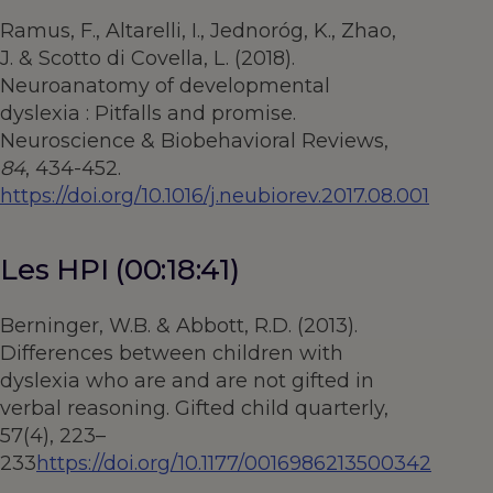
Ramus, F., Altarelli, I., Jednoróg, K., Zhao,
J. & Scotto di Covella, L. (2018).
Neuroanatomy of developmental
dyslexia : Pitfalls and promise.
Neuroscience & Biobehavioral Reviews,
84
, 434-452.
https://doi.org/10.1016/j.neubiorev.2017.08.001
Les HPI (00:18:41)
Berninger, W.B. & Abbott, R.D. (2013).
Differences between children with
dyslexia who are and are not gifted in
verbal reasoning. Gifted child quarterly,
57(4), 223–
233
https://doi.org/10.1177/0016986213500342