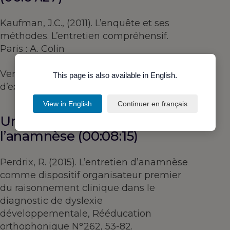
Kaufman, J.C., (2011). L’enquête et ses
méthodes. L’entretien compréhensif.
Paris : A. Colin
Vermersch, P. (2010). L’entretien
This page is also available in English.
d’explicitation. Paris : ESF Editeur
View in English
Continuer en français
Une référence de papier sur
l’anamnèse (00:08:15)
Perdrix, R. (2015). L’entretien d’anamnèse
comme dispositif organisateur premier
du raisonnement clinique dans le
diagnostic de dyslexie
développementale, Rééducation
orthophonique N°262, 53-82.