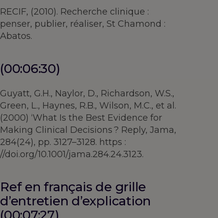
RECIF, (2010). Recherche clinique :
penser, publier, réaliser, St Chamond :
Abatos.
(00:06:30)
Guyatt, G.H., Naylor, D., Richardson, W.S.,
Green, L., Haynes, R.B., Wilson, M.C., et al.
(2000) ‘What Is the Best Evidence for
Making Clinical Decisions ? Reply, Jama,
284(24), pp. 3127–3128. https :
//doi.org/10.1001/jama.284.24.3123.
Ref en français de grille
d’entretien d’explication
(00:07:27)