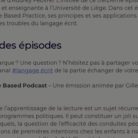
 d’Audrey Febvrel. L’invitée de ce treizième épis
et enseignante à l’Université de Liège. Dans cet 
e Based Practice, ses principes et ses applications
es troubles du langage écrit.
 des épisodes
que ? Une question ? N’hésitez pas à partager vo
canal
#langage écrit
de la partie échanger de votr
e Based Podcast
– Une émission animée par Gille
e l’apprentissage de la lecture est un sujet récurr
programmes politiques. Il peut constituer un joli 
quels, la question de l’efficacité des conduites p
ions de premières intentions chez les enfants à ri