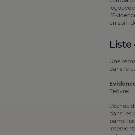
compagnie
logopède 
l’Evidenc
en soin d
Liste
Une remar
dans le 
Evidenc
Febvrel
L’échec d
dans les 
parmi les
intervent