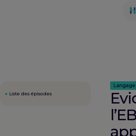
Langage 
Evi
Liste des épisodes
l’E
app