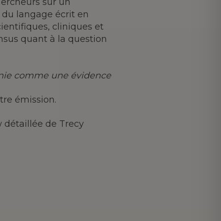
chercheurs sur un
du langage écrit en
entifiques, cliniques et
sus quant à la question
onie comme une évidence
tre émission.
 détaillée de Trecy