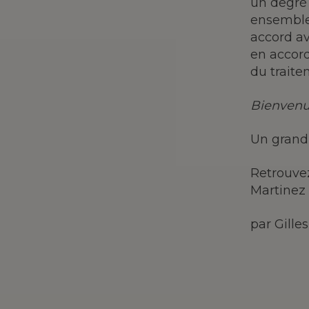
un degré 
ensemble
accord av
en accor
du traite
Bienvenu
Un grand 
Retrouvez
Martinez
par Gille