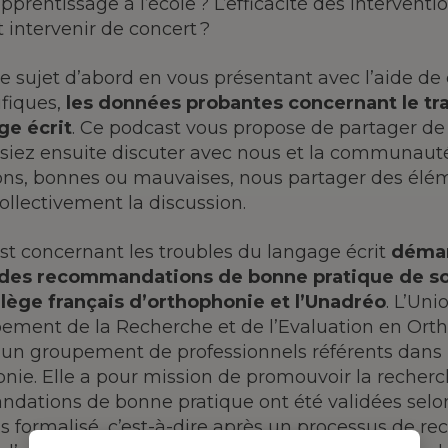
pprentissage à l’école ? L’efficacité des intervent
intervenir de concert ?
e sujet d’abord en vous présentant avec l’aide de c
ifiques,
les données probantes concernant le tr
ge écrit
. Ce podcast vous propose de partager de 
siez ensuite discuter avec nous et la communauté
ons, bonnes ou mauvaises, nous partager des élé
collectivement la discussion.
t concernant les troubles du langage écrit
déma
e des recommandations de bonne pratique de s
llège français d’orthophonie et l’Unadréo
. L’Uni
ement de la Recherche et de l’Evaluation en O
t un groupement de professionnels référents dan
onie. Elle a pour mission de promouvoir la recher
dations de bonne pratique ont été validées selon
 formalisé, c’est-à-dire après un processus de rec