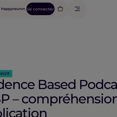
Se connecter
écrit
dence Based Podcas
BP – compréhension
lication