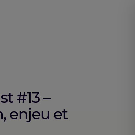
t #13 –
, enjeu et