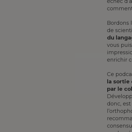
échec d’a
comment 
Bordons l
de scient
du langa
vous puis
impressi
enrichir 
Ce podcas
la sorti
par le co
Développ
donc, es
l’orthoph
recomman
consensus