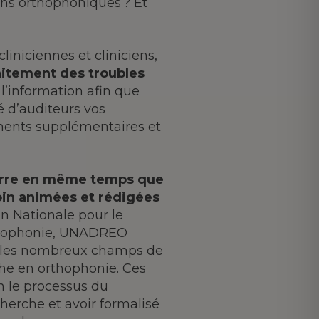
ions orthophoniques ? Et
liniciennes et cliniciens,
aitement des troubles
l’information afin que
 d’auditeurs vos
ments supplémentaires et
rre en même temps que
oin animées et rédigées
on Nationale pour le
rthophonie, UNADREO
s les nombreux champs de
che en orthophonie. Ces
 le processus du
herche et avoir formalisé