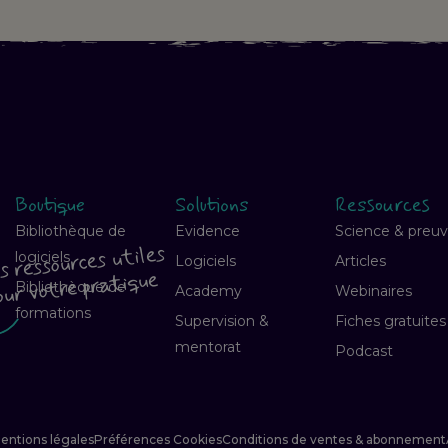
Boutique
Solutions
Ressources
Bibliothèque de
Evidence
Science & preu
s ressources utiles
logiciels
Logiciels
Articles
our votre pratique
Bibliothèque de
Academy
Webinaires
formations
Supervision &
Fiches gratuites
mentorat
Podcast
entions légales
Préférences Cookies
Conditions de ventes & abonnement