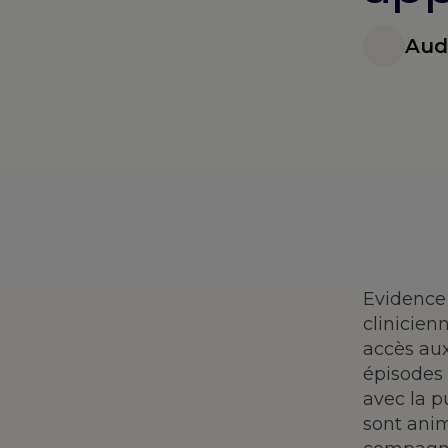
Aud
Evidence 
clinicien
accès aux
épisodes 
avec la 
sont anim