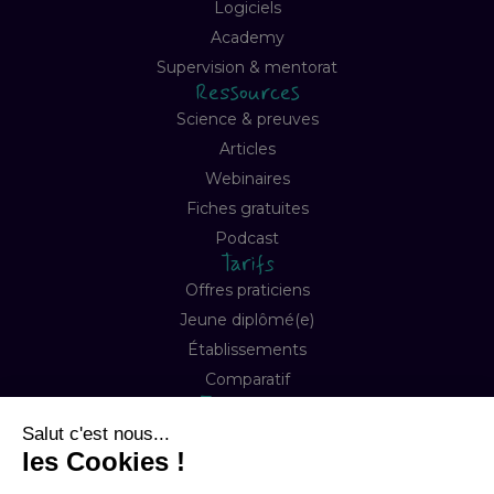
Logiciels
Academy
Supervision & mentorat
Ressources
Science & preuves
Articles
Webinaires
Fiches gratuites
Podcast
Tarifs
Offres praticiens
Jeune diplômé(e)
Établissements
Comparatif
Entreprise
À propos
Notre mission
Contact