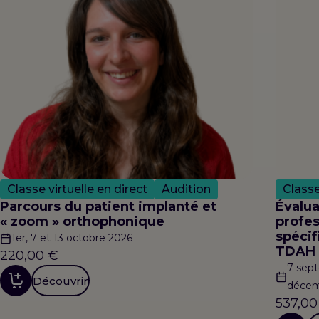
Classe virtuelle en direct
Audition
Classe
Parcours du patient implanté et
Évalua
« zoom » orthophonique
profes
spécif
1er, 7 et 13 octobre 2026
TDAH
220,00
€
7 sept
Découvrir
décem
537,0