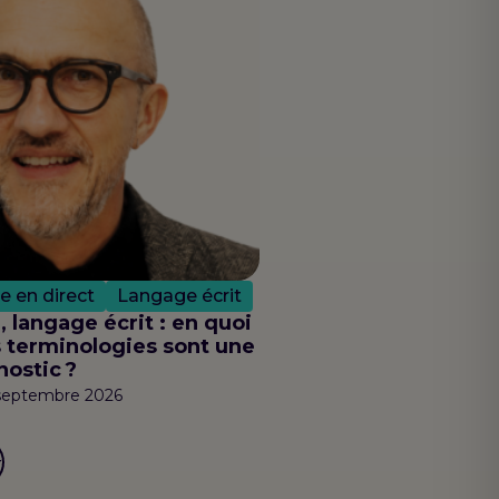
le en direct
Langage écrit
, langage écrit : en quoi
s terminologies sont une
nostic ?
8 septembre 2026
r