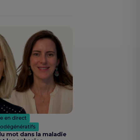
le en direct
rodégénératifs
u mot dans la maladie