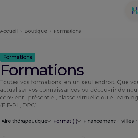
Aller
au
contenu
Accueil
›
Boutique
›
Formations
Formations
Formations
Toutes vos formations, en un seul endroit. Que vou
actualiser vos connaissances ou découvrir de nouv
convient : présentiel, classe virtuelle ou e-learni
(FIF-PL, DPC).
Aire thérapeutique
Format (1)
Financement
Villes