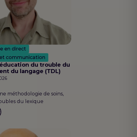
le en direct
 et communication
éducation du trouble du
nt du langage (TDL)
026
une méthodologie de soins,
roubles du lexique
r