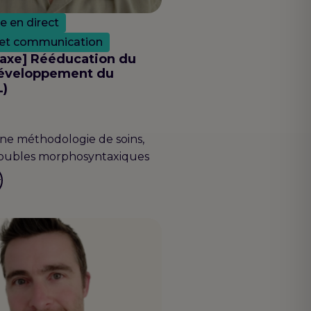
le en direct
 et communication
axe] Rééducation du
développement du
L)
une méthodologie de soins,
troubles morphosyntaxiques
r