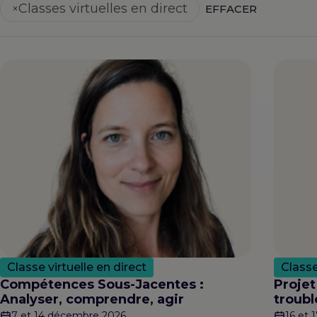
Classes virtuelles en direct
×
EFFACER
Classe virtuelle en direct
Classe
Compétences Sous-Jacentes :
Projet
Analyser, comprendre, agir
troubl
7 et 14 décembre 2026
16 et