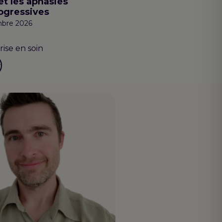
et les aphasies
ogressives
mbre 2026
rise en soin
r