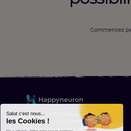
Commencez par 
Fondée en 2000, Happyneuron
est un acteur de référence de la
santé mentale et cognitive, engagé