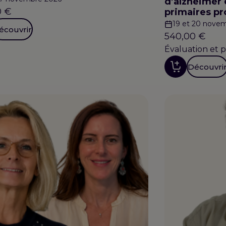
d’alzheimer 
0
€
primaires pr
19 et 20 nove
écouvrir
540,00
€
Évaluation et p
Découvri