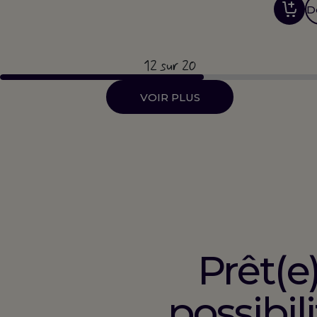
D
12
sur 20
VOIR PLUS
Prêt(e
possibil