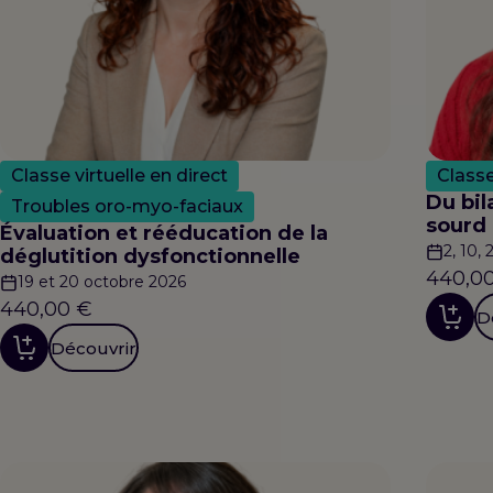
Classe virtuelle en direct
Classe
Du bil
Troubles oro-myo-faciaux
sourd 
Évaluation et rééducation de la
2, 10,
déglutition dysfonctionnelle
440,0
19 et 20 octobre 2026
440,00
€
D
Découvrir