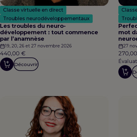
Classe virtuelle en direct
Classe
Troubles neurodéveloppementaux
Troub
Les troubles du neuro-
Perfe
développement : tout commence
mot da
par l’anamnèse
neurod
19, 20, 26 et 27 novembre 2026
27 no
440,00
€
270,0
Évaluat
Découvrir
D