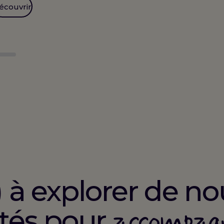
écouvrir
) à explorer de no
accompag
ités pour