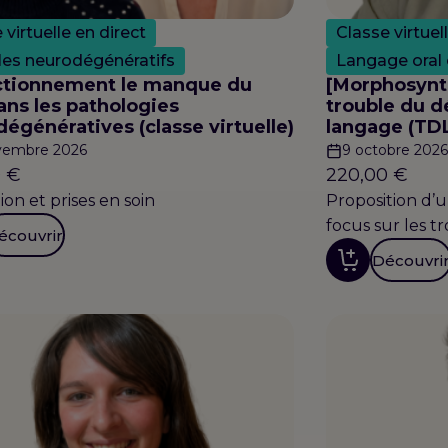
 virtuelle en direct
Classe virtuel
les neurodégénératifs
Langage oral
ctionnement le manque du
[Morphosynt
ns les pathologies
trouble du 
égénératives (classe virtuelle)
langage (TD
vembre 2026
9 octobre 2026
0
€
220,00
€
ion et prises en soin
Proposition d’
focus sur les 
écouvrir
Découvri