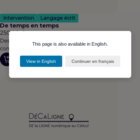
Intervention
Langage écrit
De temps en temps
250,00
€
Des énigmes pour travailler la grammaire et la
This page is also available in English.
conjugaison
Découvrir
View in English
Continuer en français