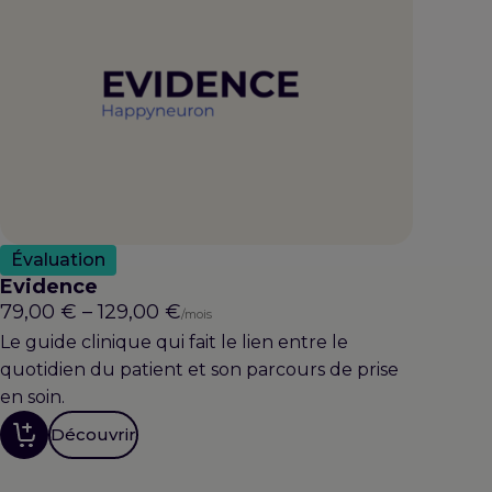
Évaluation
Evidence
Plage
79,00
€
–
129,00
€
/mois
de
Le guide clinique qui fait le lien entre le
prix :
quotidien du patient et son parcours de prise
79,00 €
en soin.
à
Découvrir
129,00 €