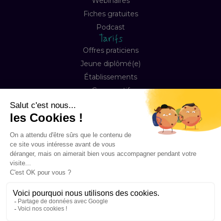
Webinaires
Fiches gratuites
Podcast
Tarifs
Offres praticiens
Jeune diplômé(e)
Établissements
Comparatif
Entreprise
À propos
Notre mission
Contact
FAQ
Copyright © 2026 Happyneuron, Tous droits réservés
Mentions légales
Préférences Cookies
Conditions de ventes & abonnement
Accessibilité