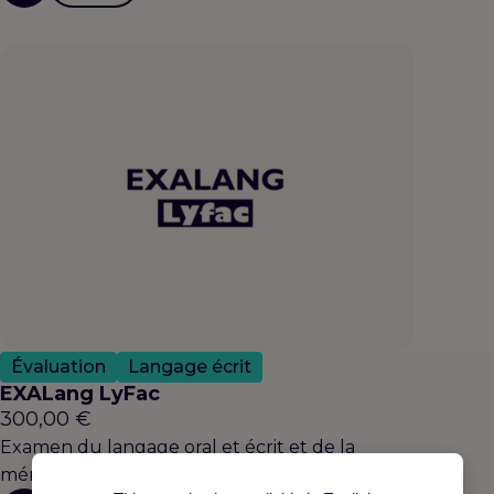
Évaluation
Langage écrit
EXALang LyFac
300,00
€
Examen du langage oral et écrit et de la
mémoire