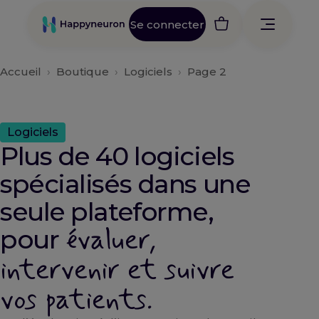
Aller
au
Se connecter
contenu
Accueil
›
Boutique
›
Logiciels
›
Page 2
Logiciels
Plus de 40 logiciels
spécialisés dans une
seule plateforme,
évaluer,
pour
intervenir et suivre
vos patients.